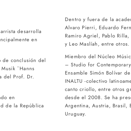
Dentro y fuera de la acade
Alvaro Pierri, Eduardo Fe
rrista desarrolla
Ramiro Agriel, Pablo Rilla
rincipalmente en
y Leo Maslíah, entre otros.
Miembro del Núcleo Músic
o de conclusión del
– Studio for Contemporary M
r Musik ¨Hanns
Ensamble Simón Bolívar de
a del Prof. Dr.
INALTU -colectivo latinoam
canto criollo, entre otros 
iado en
desde el 2008. Se ha pres
dad de la República
Argentina, Austria, Brasil, 
Uruguay.