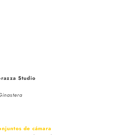
Torazza Studio
Ginastera
onjuntos de cámara