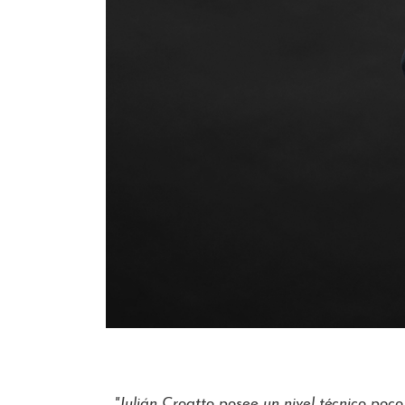
"Julián Croatto posee un nivel técnico po