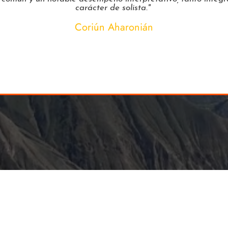
carácter de solista."
Coriún Aharonián