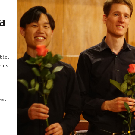
a
bio.
ctos
as.